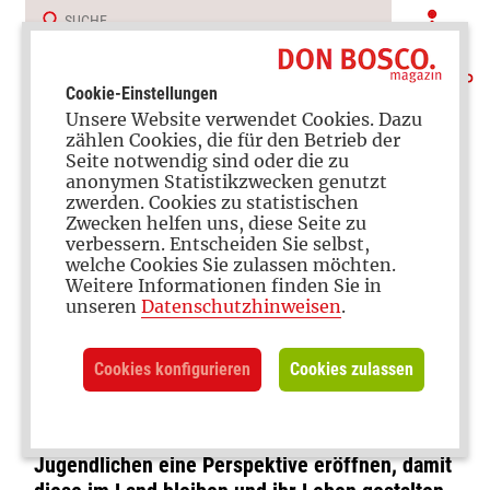
Cookie-Einstellungen
Unsere Website verwendet Cookies. Dazu
zählen Cookies, die für den Betrieb der
Seite notwendig sind oder die zu
anonymen Statistikzwecken genutzt
zwerden. Cookies zu statistischen
Zwecken helfen uns, diese Seite zu
verbessern. Entscheiden Sie selbst,
Kriegsfolgen
welche Cookies Sie zulassen möchten.
Weitere Informationen finden Sie in
Wie Don Bosco jungen
unseren
Datenschutzhinweisen
.
Menschen in Syrien hilft
Cookies konfigurieren
Cookies zulassen
Die Salesianer Don Boscos betreiben in Aleppo
ein Jugendzentrum. Sie wollen Kindern und
Jugendlichen eine Perspektive eröffnen, damit