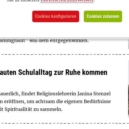
e: Wie Präventionsarbeit an Schulen
Cookies konfigurieren
Cookies zulassen
 Freizeit – das ist unter Jugendlichen nicht immer
stehen stattdessen auf der Tagesordnung. Das
ammgrauft“ will dem entgegenwirken.
 lauten Schulalltag zur Ruhe kommen
edauerlich, findet Religionslehrerin Janina Stenzel
um eröffnen, um achtsam die eigenen Bedürfnisse
 Spiritualität zu sammeln.