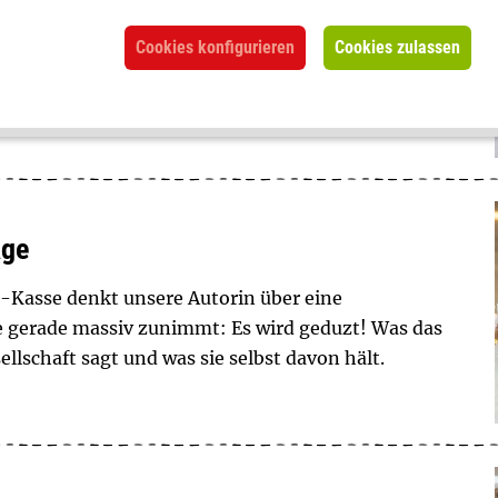
Tochter ein Handy hat, ist Vieles nicht mehr wie
Cookies konfigurieren
Cookies zulassen
: Es mag keine Bücher mehr. Das Gerät hat das
in Umdenken – und für Lösungsideen.
age
Kasse denkt unsere Autorin über eine
e gerade massiv zunimmt: Es wird geduzt! Was das
llschaft sagt und was sie selbst davon hält.