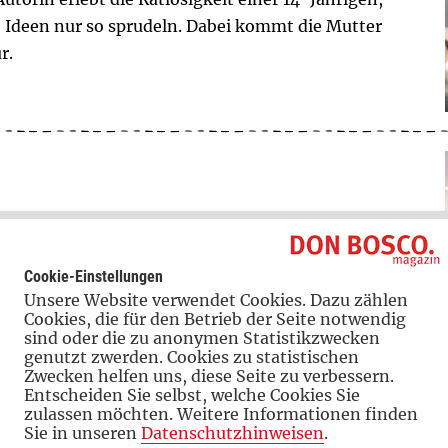
e Ideen nur so sprudeln. Dabei kommt die Mutter
r.
n wieder in Vollzeit. Das Kind ist älter, im Job
etzt allerdings merkt die Mutter: Die Veränderung
Cookie-Einstellungen
Unsere Website verwendet Cookies. Dazu zählen
Cookies, die für den Betrieb der Seite notwendig
sind oder die zu anonymen Statistikzwecken
genutzt zwerden. Cookies zu statistischen
Zwecken helfen uns, diese Seite zu verbessern.
Entscheiden Sie selbst, welche Cookies Sie
zulassen möchten. Weitere Informationen finden
Wenn das Handy zum Alltag wird
Sie in unseren
Datenschutzhinweisen
.