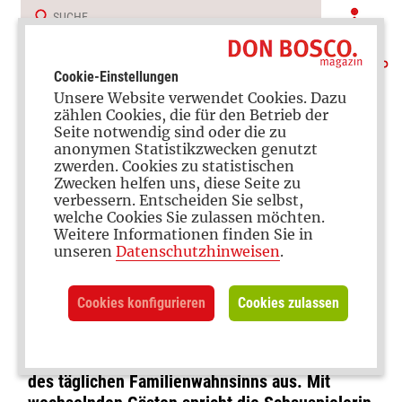
Cookie-Einstellungen
Unsere Website verwendet Cookies. Dazu
zählen Cookies, die für den Betrieb der
Seite notwendig sind oder die zu
anonymen Statistikzwecken genutzt
zwerden. Cookies zu statistischen
Zwecken helfen uns, diese Seite zu
verbessern. Entscheiden Sie selbst,
Jetzt abonnieren
welche Cookies Sie zulassen möchten.
Weitere Informationen finden Sie in
FAMILIE leben – Der Eltern-
unseren
Datenschutzhinweisen
.
Podcast mit Julia Dahmen
Cookies konfigurieren
Cookies zulassen
In unserem Podcast tauscht sich Julia Dahmen
mit Eltern über die großen und kleinen Themen
des täglichen Familienwahnsinns aus. Mit