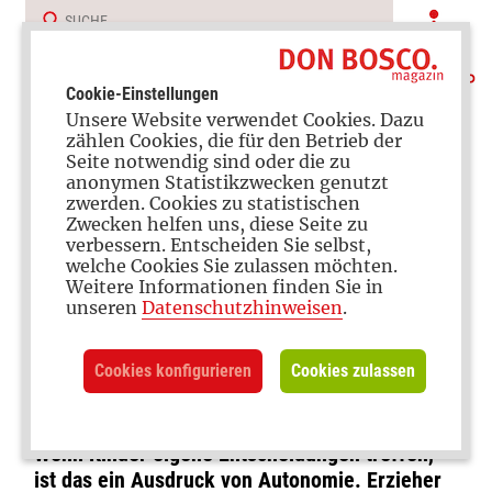
Cookie-Einstellungen
Unsere Website verwendet Cookies. Dazu
zählen Cookies, die für den Betrieb der
Seite notwendig sind oder die zu
anonymen Statistikzwecken genutzt
zwerden. Cookies zu statistischen
Zwecken helfen uns, diese Seite zu
verbessern. Entscheiden Sie selbst,
Verantwortung übernehmen
welche Cookies Sie zulassen möchten.
Weitere Informationen finden Sie in
„Das kann ich schon alleine“
unseren
Datenschutzhinweisen
.
– So lernen Kinder, selbst zu
Cookies konfigurieren
Cookies zulassen
entscheiden
Wenn Kinder eigene Entscheidungen treffen,
ist das ein Ausdruck von Autonomie. Erzieher