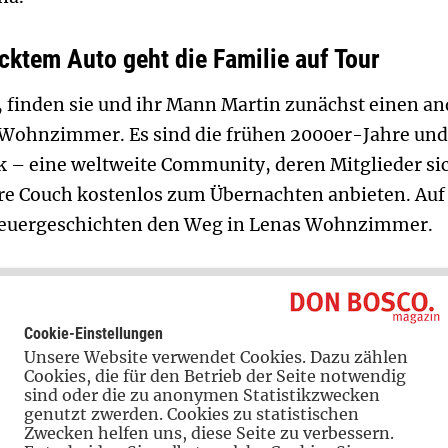
cktem Auto geht die Familie auf Tour
, finden sie und ihr Mann Martin zunächst einen an
ne Wohnzimmer. Es sind die frühen 2000er-Jahre und
– eine weltweite Community, deren Mitglieder sic
e Couch kostenlos zum Übernachten anbieten. Auf d
teuergeschichten den Weg in Lenas Wohnzimmer.
Martin zu ihren Familienreisen unter dem Motto „lo
Mit Baby Janis und vollbepacktem Auto gehen sie au
Cookie-Einstellungen
n kommt für Familie Hahn nicht in Frage: aus Umw
Unsere Website verwendet Cookies. Dazu zählen
stens genauso wichtig ist wie das Ziel. „Wir haben 
Cookies, die für den Betrieb der Seite notwendig
sind oder die zu anonymen Statistikzwecken
nden und zu erforschen. Und das lässt sich bei ei
genutzt zwerden. Cookies zu statistischen
Zwecken helfen uns, diese Seite zu verbessern.