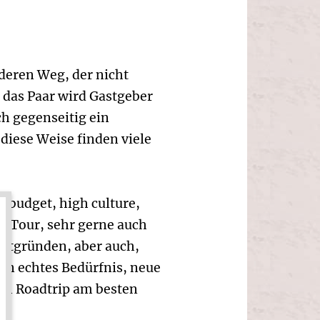
deren Weg, der nicht
 das Paar wird Gastgeber
h gegenseitig ein
iese Weise finden viele
w budget, high culture,
f Tour, sehr gerne auch
eltgründen, aber auch,
ein echtes Bedürfnis, neue
nem Roadtrip am besten