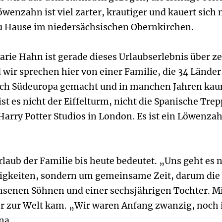
löwenzahn ist viel zarter, krautiger und kauert sich
u Hause im niedersächsischen Obernkirchen.
arie Hahn ist gerade dieses Urlaubserlebnis über z
wir sprechen hier von einer Familie, die 34 Länder
rch Südeuropa gemacht und in manchen Jahren ka
st es nicht der Eiffelturm, nicht die Spanische Trepp
Harry Potter Studios in London. Es ist ein Löwenza
Urlaub der Familie bis heute bedeutet. „Uns geht es
gkeiten, sondern um gemeinsame Zeit, darum die 
hsenen Söhnen und einer sechsjährigen Tochter. Mi
ster zur Welt kam. „Wir waren Anfang zwanzig, noch
na.