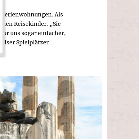
n Ferienwohnungen. Als
renen Reisekinder. „Sie
für uns sogar einfacher,
ariser Spielplätzen