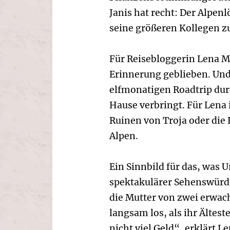
Janis hat recht: Der Alpen
seine größeren Kollegen z
Für Reisebloggerin Lena M
Erinnerung geblieben. Und 
elfmonatigen Roadtrip du
Hause verbringt. Für Lena i
Ruinen von Troja oder die 
Alpen.
Ein Sinnbild für das, was 
spektakulärer Sehenswürdi
die Mutter von zwei erwac
langsam los, als ihr Älte
nicht viel Geld“, erklärt Le