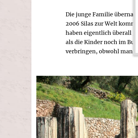
Die junge Familie übernac
2006 Silas zur Welt kommt,
haben eigentlich überall g
als die Kinder noch im Bug
verbringen, obwohl man l