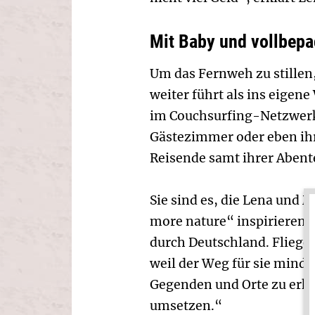
Mit Baby und vollbepa
Um das Fernweh zu stillen
weiter führt als ins eige
im Couchsurfing-Netzwerk 
Gästezimmer oder eben ihr
Reisende samt ihrer Aben
Sie sind es, die Lena und 
more nature“ inspirieren. 
durch Deutschland. Fliege
weil der Weg für sie minde
Gegenden und Orte zu erku
umsetzen.“