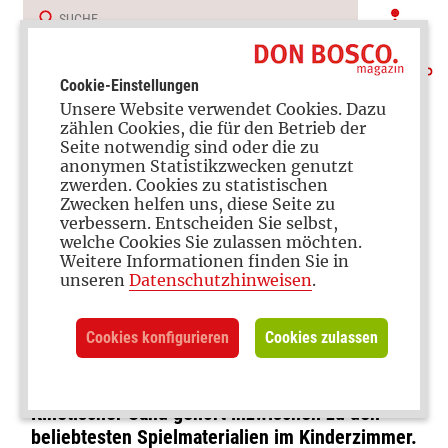
Cookie-Einstellungen
Unsere Website verwendet Cookies. Dazu
zählen Cookies, die für den Betrieb der
Seite notwendig sind oder die zu
anonymen Statistikzwecken genutzt
zwerden. Cookies zu statistischen
Zwecken helfen uns, diese Seite zu
verbessern. Entscheiden Sie selbst,
Förderung
welche Cookies Sie zulassen möchten.
Weitere Informationen finden Sie in
Sensorisches Spielen mit
unseren
Datenschutzhinweisen
.
kinetischem Sand: Top 3
Cookies konfigurieren
Cookies zulassen
Anbieter im Überblick
Kinetischer Sand gehört inzwischen zu den
beliebtesten Spielmaterialien im Kinderzimmer.