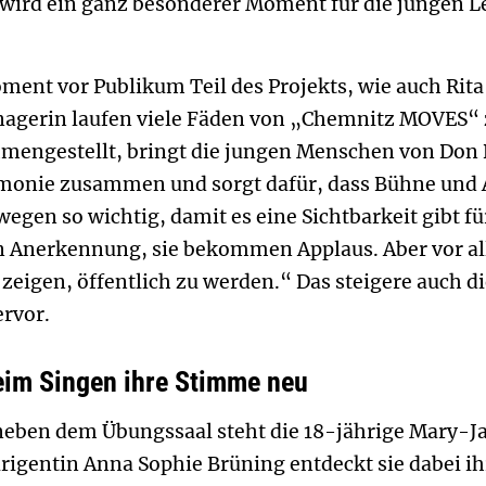
 wird ein ganz besonderer Moment für die jungen L
ment vor Publikum Teil des Projekts, wie auch Rita 
nagerin laufen viele Fäden von „Chemnitz MOVES“ 
mengestellt, bringt die jungen Menschen von Don 
monie zusammen und sorgt dafür, dass Bühne und 
wegen so wichtig, damit es eine Sichtbarkeit gibt f
en Anerkennung, sie bekommen Applaus. Aber vor 
zeigen, öffentlich zu werden.“ Das steigere auch di
ervor.
eim Singen ihre Stimme neu
neben dem Übungssaal steht die 18-jährige Mary-J
rigentin Anna Sophie Brüning entdeckt sie dabei i