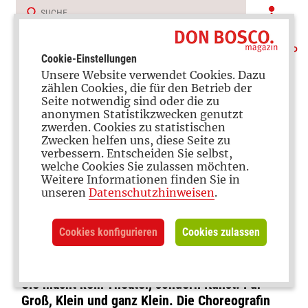
Cookie-Einstellungen
Unsere Website verwendet Cookies. Dazu
zählen Cookies, die für den Betrieb der
Seite notwendig sind oder die zu
anonymen Statistikzwecken genutzt
zwerden. Cookies zu statistischen
Zwecken helfen uns, diese Seite zu
verbessern. Entscheiden Sie selbst,
Theater für Kinder
welche Cookies Sie zulassen möchten.
Weitere Informationen finden Sie in
Katharina Schrott: Leise
unseren
Datenschutzhinweisen
.
Künstlerin mit lauten
Cookies konfigurieren
Cookies zulassen
Botschaften
Sie macht kein Theater, sondern Kunst. Für
Groß, Klein und ganz Klein. Die Choreografin