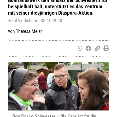
Bonifatiuswerk den Einsatz der Schwestern für
beispielhaft hält, unterstützt es das Zentrum
mit seiner diesjährigen Diaspora-Aktion.
veröffentlicht am 08.10.2020
Theresa Meier
Zurück
V
Don Bosco Schwester Lydia Kaps ist für die