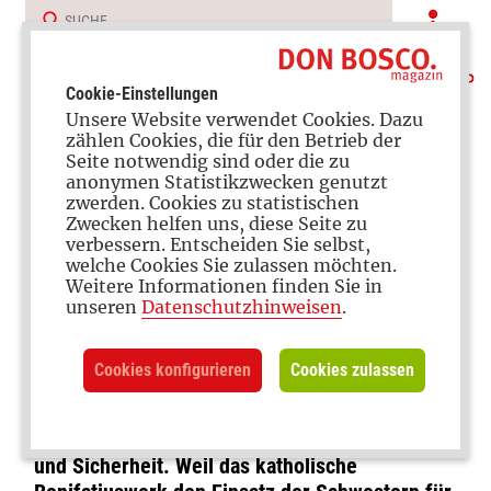
Cookie-Einstellungen
Unsere Website verwendet Cookies. Dazu
zählen Cookies, die für den Betrieb der
Seite notwendig sind oder die zu
anonymen Statistikzwecken genutzt
zwerden. Cookies zu statistischen
Zwecken helfen uns, diese Seite zu
verbessern. Entscheiden Sie selbst,
Jugendarbeit
welche Cookies Sie zulassen möchten.
Weitere Informationen finden Sie in
„Kleine Oase inmitten der
unseren
Datenschutzhinweisen
.
schwierigen Welt“
Cookies konfigurieren
Cookies zulassen
Das Kinder- und Jugendzentrum Don Bosco in
Magdeburg bietet jungen Menschen Vertrauen
und Sicherheit. Weil das katholische