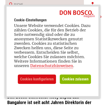
Cookie-Einstellungen
Unsere Website verwendet Cookies. Dazu
zählen Cookies, die für den Betrieb der
Seite notwendig sind oder die zu
anonymen Statistikzwecken genutzt
zwerden. Cookies zu statistischen
Zwecken helfen uns, diese Seite zu
verbessern. Entscheiden Sie selbst,
Pandemie
welche Cookies Sie zulassen möchten.
Weitere Informationen finden Sie in
„Die jungen Menschen
unseren
Datenschutzhinweisen
.
brauchen ihr normales
Cookies konfigurieren
Cookies zulassen
Leben zurück“
Don Bosco Schwester Rosy Lopez aus
Bangalore ist seit acht Jahren Direktorin der