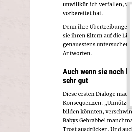
unwillkürlich verfallen, wi
vorbereitet hat.
Denn ihre Übertreibungen
sie ihren Eltern auf die Li
genauestens untersuchen. 
Antworten.
Auch wenn sie noch kei
sehr gut
Diese ersten Dialoge mache
Konsequenzen. „Unnütze“ 
bilden könnten, verschwind
Babys Gebrabbel manchmal 
Trost ausdrücken. Und auch