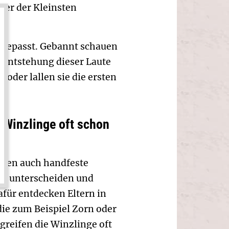
hrer der Kleinsten
ngepasst. Gebannt schauen
ie Entstehung dieser Laute
der lallen sie die ersten
e Winzlinge oft schon
haben auch handfeste
ch unterscheiden und
afür entdecken Eltern in
ie zum Beispiel Zorn oder
greifen die Winzlinge oft