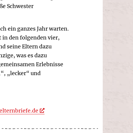
oße Schwester
ch ein ganzes Jahr warten.
t in den folgenden vier,
nd seine Eltern dazu
zige, was es dazu
e gemeinsamen Erlebnisse
l“, „lecker“ und
elternbriefe.de