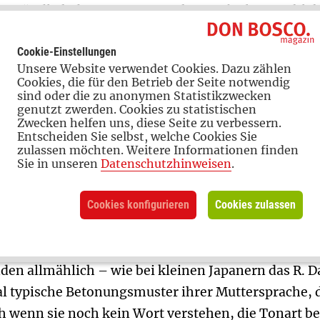
e gründlich die Natur sie auf ihren Job als Sprachle
Cookie-Einstellungen
 sind ideal an das Aufnahmevermögen von Babys a
Unsere Website verwendet Cookies. Dazu zählen
Cookies, die für den Betrieb der Seite notwendig
ppen, betasten sie vielleicht sogar, als wollten sie d
sind oder die zu anonymen Statistikzwecken
Und schon nach wenigen Wochen gurgeln, glucksen o
genutzt zwerden. Cookies zu statistischen
Zwecken helfen uns, diese Seite zu verbessern.
Entscheiden Sie selbst, welche Cookies Sie
zulassen möchten. Weitere Informationen finden
Sie in unseren
Datenschutzhinweisen
.
n Wort verstehen, die Tonart begreifen di
Cookies konfigurieren
Cookies zulassen
n Babys (und ihren Eltern) nicht nur Freude; sie 
Laute aus fremden Sprachen, die Neugeborene no
en allmählich – wie bei kleinen Japanern das R. D
typische Betonungsmuster ihrer Muttersprache, d
 wenn sie noch kein Wort verstehen, die Tonart be