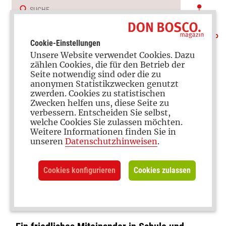
Cookie-Einstellungen
Unsere Website verwendet Cookies. Dazu
zählen Cookies, die für den Betrieb der
Seite notwendig sind oder die zu
anonymen Statistikzwecken genutzt
zwerden. Cookies zu statistischen
Zwecken helfen uns, diese Seite zu
verbessern. Entscheiden Sie selbst,
Frieden lernen
welche Cookies Sie zulassen möchten.
Weitere Informationen finden Sie in
Von Antigewalt bis
unseren
Datenschutzhinweisen
.
Zivilcourage: Wie
Cookies konfigurieren
Cookies zulassen
Präventionsarbeit an
Schulen gelingen kann