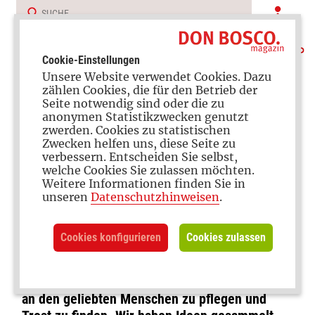
Cookie-Einstellungen
Unsere Website verwendet Cookies. Dazu
zählen Cookies, die für den Betrieb der
Seite notwendig sind oder die zu
anonymen Statistikzwecken genutzt
zwerden. Cookies zu statistischen
Zwecken helfen uns, diese Seite zu
verbessern. Entscheiden Sie selbst,
Abschied und Erinnerung
welche Cookies Sie zulassen möchten.
Weitere Informationen finden Sie in
Als Familie gemeinsam
unseren
Datenschutzhinweisen
.
trauern
Cookies konfigurieren
Cookies zulassen
Nach dem Verlust eines Familienmitglieds sind
Trauerrituale eine Möglichkeit, die Erinnerung
an den geliebten Menschen zu pflegen und