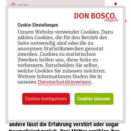
Cookie-Einstellungen
Unsere Website verwendet Cookies. Dazu
zählen Cookies, die für den Betrieb der
Seite notwendig sind oder die zu
anonymen Statistikzwecken genutzt
zwerden. Cookies zu statistischen
Zwecken helfen uns, diese Seite zu
verbessern. Entscheiden Sie selbst,
Emotionale Ausnahmesituation
welche Cookies Sie zulassen möchten.
Weitere Informationen finden Sie in
Das Wunder der Geburt: Drei
unseren
Datenschutzhinweisen
.
Mütter erzählen
Cookies konfigurieren
Cookies zulassen
Manche Mütter erleben die Entbindung ihres
Kindes als wundervoll und selbstbestimmt,
andere lässt die Erfahrung verstört oder sogar