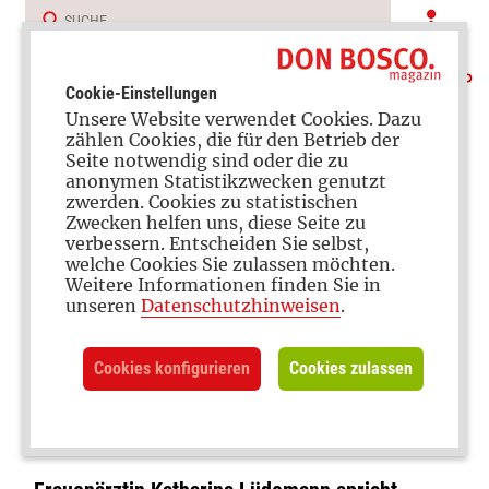
Cookie-Einstellungen
Unsere Website verwendet Cookies. Dazu
zählen Cookies, die für den Betrieb der
Seite notwendig sind oder die zu
anonymen Statistikzwecken genutzt
zwerden. Cookies zu statistischen
Zwecken helfen uns, diese Seite zu
verbessern. Entscheiden Sie selbst,
Schwangerschaft und Geburt
welche Cookies Sie zulassen möchten.
Weitere Informationen finden Sie in
„Früher musste man die
unseren
Datenschutzhinweisen
.
Geburt einfach nur
Cookies konfigurieren
Cookies zulassen
überleben. Heute muss man
dabei noch performen“