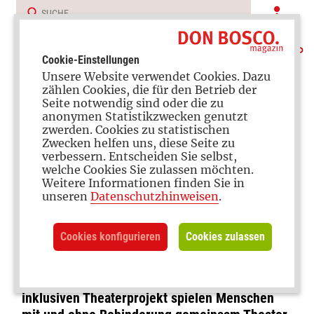
Cookie-Einstellungen
Unsere Website verwendet Cookies. Dazu
zählen Cookies, die für den Betrieb der
Seite notwendig sind oder die zu
anonymen Statistikzwecken genutzt
zwerden. Cookies zu statistischen
Zwecken helfen uns, diese Seite zu
verbessern. Entscheiden Sie selbst,
Theater für alle
welche Cookies Sie zulassen möchten.
Weitere Informationen finden Sie in
Jeder soll sein Talent
unseren
Datenschutzhinweisen
.
entfalten können
Cookies konfigurieren
Cookies zulassen
Interview mit Angelica Fell, Mitgründerin der
Freien Bühne München (FBM). In dem
inklusiven Theaterprojekt spielen Menschen