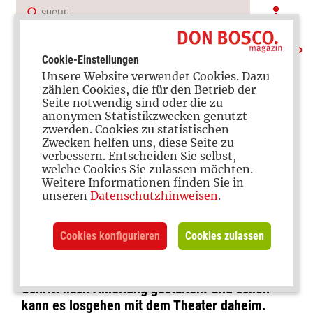
Cookie-Einstellungen
Unsere Website verwendet Cookies. Dazu
zählen Cookies, die für den Betrieb der
Seite notwendig sind oder die zu
anonymen Statistikzwecken genutzt
zwerden. Cookies zu statistischen
Zwecken helfen uns, diese Seite zu
verbessern. Entscheiden Sie selbst,
Theater spielen
welche Cookies Sie zulassen möchten.
Weitere Informationen finden Sie in
Sockenmonster
unseren
Datenschutzhinweisen
.
Cookies konfigurieren
Cookies zulassen
Ein paar alte Socken, Knöpfe, Bänder und
Fotokarton – viel mehr braucht ihr nicht für
diese witzigen Figuren. Einfach Schritt für
Schritt nach Anleitung gestalten. Und schon
kann es losgehen mit dem Theater daheim.