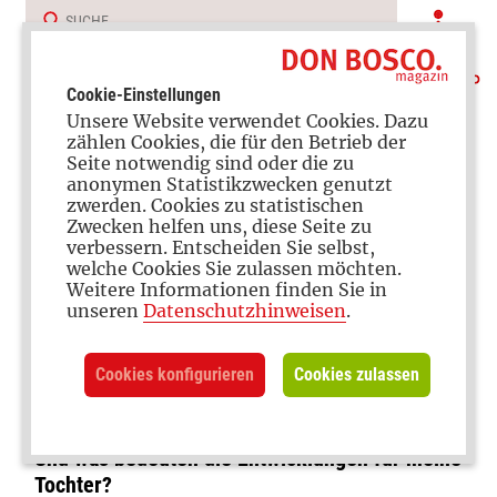
Cookie-Einstellungen
Unsere Website verwendet Cookies. Dazu
zählen Cookies, die für den Betrieb der
Seite notwendig sind oder die zu
anonymen Statistikzwecken genutzt
zwerden. Cookies zu statistischen
Zwecken helfen uns, diese Seite zu
verbessern. Entscheiden Sie selbst,
Zwischen Ratlosigkeit und Faszination
welche Cookies Sie zulassen möchten.
Weitere Informationen finden Sie in
KI im Kinderzimmer
unseren
Datenschutzhinweisen
.
Cookies konfigurieren
Cookies zulassen
Künstliche Intelligenz ist angekommen, auch in
den Klassenzimmern unserer Kinder. Unsere
Autorin fragt sich: Wo führt das alles noch hin?
Und was bedeuten die Entwicklungen für meine
Tochter?