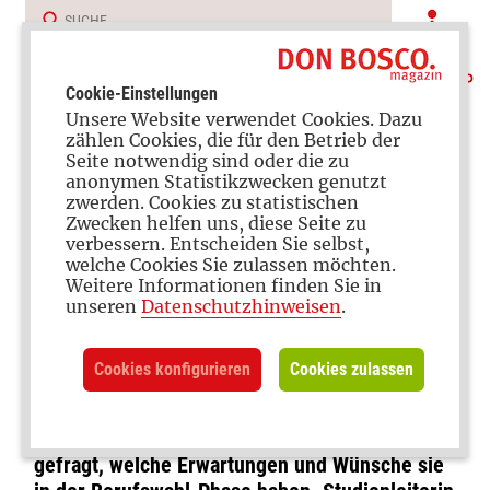
Cookie-Einstellungen
Unsere Website verwendet Cookies. Dazu
zählen Cookies, die für den Betrieb der
Seite notwendig sind oder die zu
anonymen Statistikzwecken genutzt
zwerden. Cookies zu statistischen
Zwecken helfen uns, diese Seite zu
verbessern. Entscheiden Sie selbst,
Studie
welche Cookies Sie zulassen möchten.
Weitere Informationen finden Sie in
So geht es jungen Menschen
unseren
Datenschutzhinweisen
.
während der Berufswahl
Cookies konfigurieren
Cookies zulassen
Das Jugendpastoralinstitut der Salesianer Don
Boscos in Benediktbeuern hat junge Menschen
gefragt, welche Erwartungen und Wünsche sie