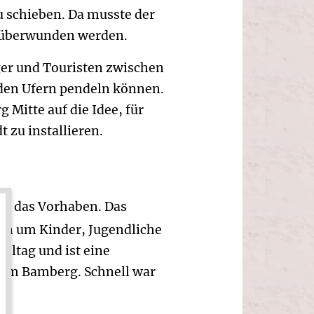
u schieben. Da musste der
ft überwunden werden.
er und Touristen zwischen
 den Ufern pendeln können.
Mitte auf die Idee, für
 zu installieren.
ür das Vorhaben. Das
n um Kinder, Jugendliche
hltag und ist eine
 um Bamberg. Schnell war