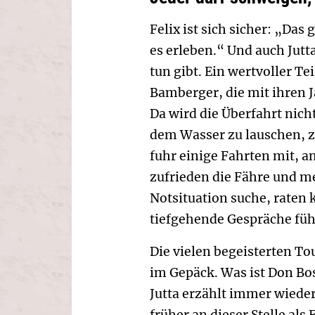
Felix ist sich sicher: „Da
es erleben.“ Und auch Jutt
tun gibt. Ein wertvoller Te
Bamberger, die mit ihren J
Da wird die Überfahrt nich
dem Wasser zu lauschen, z
fuhr einige Fahrten mit, 
zufrieden die Fähre und me
Notsituation suche, raten 
tiefgehende Gespräche füh
Die vielen begeisterten T
im Gepäck. Was ist Don Bos
Jutta erzählt immer wiede
früher an dieser Stelle al