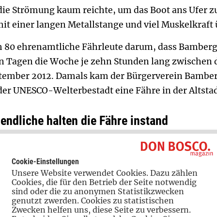
die Strömung kaum reichte, um das Boot ans Ufer z
 mit einer langen Metallstange und viel Muskelkra
h 80 ehrenamtliche Fährleute darum, dass Bamberg
en Tagen die Woche je zehn Stunden lang zwischen
ptember 2012. Damals kam der Bürgerverein Bamberg 
der UNESCO-Welterbestadt eine Fähre in der Altstadt
endliche halten die Fähre instand
on Bosco Jugendwerk
als kompetenten Partner f
mit unterschiedlichsten Maßnahmen und Angebote
Cookie-Einstellungen
Unsere Website verwendet Cookies. Dazu zählen
n Lebenssituationen. Eines dieser Projekte heißt Za
Cookies, die für den Betrieb der Seite notwendig
r überwiegend wohnungslose junge Menschen in und
sind oder die zu anonymen Statistikzwecken
genutzt zwerden. Cookies zu statistischen
hre vielfältige Aufgaben für Zahltag bietet.
Zwecken helfen uns, diese Seite zu verbessern.