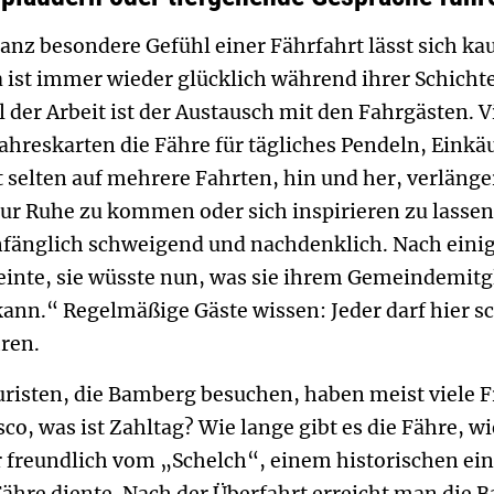
s ganz besondere Gefühl einer Fährfahrt lässt sich
a ist immer wieder glücklich während ihrer Schichte
il der Arbeit ist der Austausch mit den Fahrgästen. 
ahreskarten die Fähre für tägliches Pendeln, Einkä
t selten auf mehrere Fahrten, hin und her, verläng
ur Ruhe zu kommen oder sich inspirieren zu lassen.
anfänglich schweigend und nachdenklich. Nach einig
inte, sie wüsste nun, was sie ihrem Gemeindemitgli
kann.“ Regelmäßige Gäste wissen: Jeder darf hier 
ren.
ouristen, die Bamberg besuchen, haben meist viele 
co, was ist Zahltag? Wie lange gibt es die Fähre, wi
r freundlich vom „Schelch“, einem historischen ein
s Fähre diente. Nach der Überfahrt erreicht man di