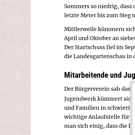
Sommers so niedrig, dass 
letzte Meter bis zum Steg
Mittlerweile kümmern sic
April und Oktober an sieb
Der Startschuss fiel im Se
die Landes­gartenschau in 
Mitarbeitende und Jug
Der Bürgerverein sah das
D
Jugendwerk kümmert sich 
und Familien in schwierige
wichtige Anlaufstelle fü
man sich einig, dass die Fä