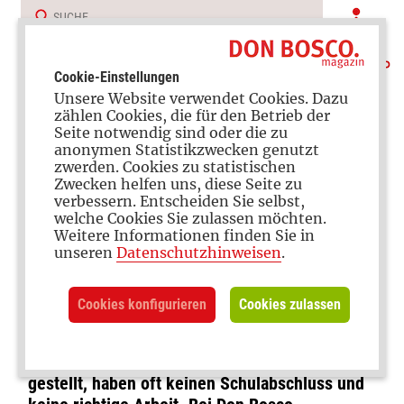
Cookie-Einstellungen
Unsere Website verwendet Cookies. Dazu
zählen Cookies, die für den Betrieb der
Seite notwendig sind oder die zu
anonymen Statistikzwecken genutzt
zwerden. Cookies zu statistischen
Zwecken helfen uns, diese Seite zu
verbessern. Entscheiden Sie selbst,
Teenagermütter
welche Cookies Sie zulassen möchten.
Weitere Informationen finden Sie in
Madagaskar: Alleine mit
unseren
Datenschutzhinweisen
.
Kind
Cookies konfigurieren
Cookies zulassen
Viele junge Frauen auf Madagaskar werden
früh schwanger. Sie sind auf sich alleine
gestellt, haben oft keinen Schulabschluss und