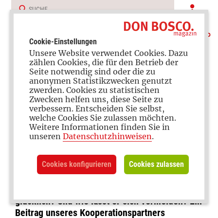
Cookie-Einstellungen
Unsere Website verwendet Cookies. Dazu
zählen Cookies, die für den Betrieb der
Seite notwendig sind oder die zu
anonymen Statistikzwecken genutzt
zwerden. Cookies zu statistischen
Zwecken helfen uns, diese Seite zu
verbessern. Entscheiden Sie selbst,
Grenzen setzen
welche Cookies Sie zulassen möchten.
Weitere Informationen finden Sie in
Konsum im Kinderzimmer
unseren
Datenschutzhinweisen
.
Cookies konfigurieren
Cookies zulassen
Spielsachen, Kleidung, Süßigkeiten: Viele
Kinderzimmer quellen über vor Produkten.
Doch macht der Konsumrausch wirklich
glücklich? Und wie lässt er sich vermeiden? Ein
Beitrag unseres Kooperationspartners