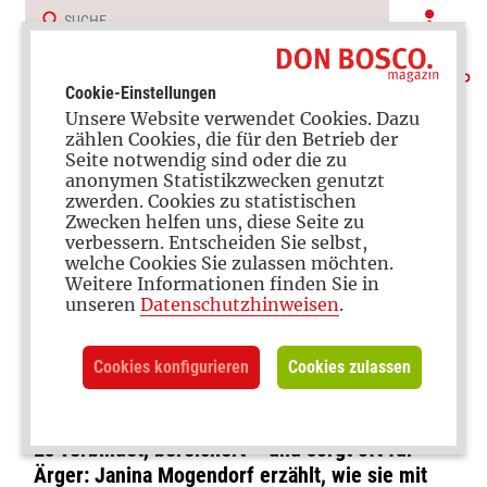
Cookie-Einstellungen
Unsere Website verwendet Cookies. Dazu
zählen Cookies, die für den Betrieb der
Seite notwendig sind oder die zu
anonymen Statistikzwecken genutzt
zwerden. Cookies zu statistischen
Zwecken helfen uns, diese Seite zu
verbessern. Entscheiden Sie selbst,
Medienerziehung
welche Cookies Sie zulassen möchten.
Weitere Informationen finden Sie in
Der ewige Kampf ums
unseren
Datenschutzhinweisen
.
Smartphone: Ein
Cookies konfigurieren
Cookies zulassen
Erfahrungsbericht
Es verbindet, bereichert – und sorgt oft für
Ärger: Janina Mogendorf erzählt, wie sie mit