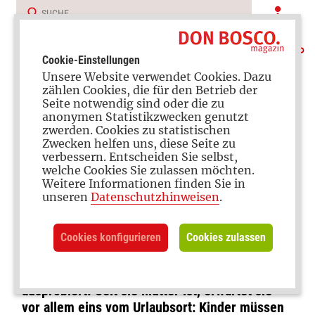
Cookie-Einstellungen
Unsere Website verwendet Cookies. Dazu
zählen Cookies, die für den Betrieb der
Seite notwendig sind oder die zu
anonymen Statistikzwecken genutzt
zwerden. Cookies zu statistischen
Zwecken helfen uns, diese Seite zu
verbessern. Entscheiden Sie selbst,
Auszeit
welche Cookies Sie zulassen möchten.
Weitere Informationen finden Sie in
Urlaub mit Kind
unseren
Datenschutzhinweisen
.
Cookies konfigurieren
Cookies zulassen
Vom 5-Sterne-Hotel bis zum Jugendcamp, von
der Fahrradtour bis zum Pauschalurlaub –
unsere Autorin hat diverse Urlaubsformen
ausprobiert. Seit sie Mutter ist, erwartet sie
vor allem eins vom Urlaubsort: Kinder müssen