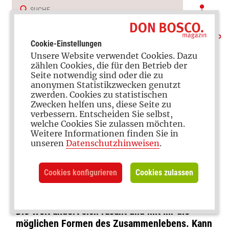
Cookie-Einstellungen
Unsere Website verwendet Cookies. Dazu
zählen Cookies, die für den Betrieb der
Seite notwendig sind oder die zu
anonymen Statistikzwecken genutzt
zwerden. Cookies zu statistischen
Zwecken helfen uns, diese Seite zu
verbessern. Entscheiden Sie selbst,
Nachgefragt
welche Cookies Sie zulassen möchten.
Weitere Informationen finden Sie in
Die Ehe als lebenslanges
unseren
Datenschutzhinweisen
.
Versprechen: Ist das noch
Cookies konfigurieren
Cookies zulassen
zeitgemäß?
Die Welt ändert sich rasant und mit ihr die
möglichen Formen des Zusammenlebens. Kann