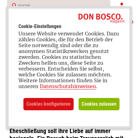
Cookie-Einstellungen
Unsere Website verwendet Cookies. Dazu
zählen Cookies, die für den Betrieb der
Seite notwendig sind oder die zu
anonymen Statistikzwecken genutzt
zwerden. Cookies zu statistischen
Zwecken helfen uns, diese Seite zu
verbessern. Entscheiden Sie selbst,
Sakrament der Liebe
welche Cookies Sie zulassen möchten.
Weitere Informationen finden Sie in
Ein Versprechen für das
unseren
Datenschutzhinweisen
.
ganze Leben
Cookies konfigurieren
Cookies zulassen
Leonie Laux (24) und Jelke Möck (28) bereiten
sich auf die kirchliche Trauung vor. Die
Eheschließung soll ihre Liebe auf immer