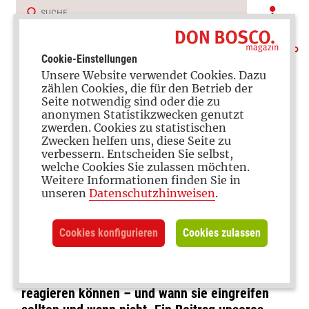
Cookie-Einstellungen
Unsere Website verwendet Cookies. Dazu
zählen Cookies, die für den Betrieb der
Seite notwendig sind oder die zu
anonymen Statistikzwecken genutzt
zwerden. Cookies zu statistischen
Zwecken helfen uns, diese Seite zu
verbessern. Entscheiden Sie selbst,
Konflikte lösen
welche Cookies Sie zulassen möchten.
Weitere Informationen finden Sie in
Was tun, wenn Kinder
unseren
Datenschutzhinweisen
.
streiten?
Cookies konfigurieren
Cookies zulassen
Manchmal entsteht unter Geschwistern aus
Kleinigkeiten ein riesiger Streit. Wie Eltern
reagieren können – und wann sie eingreifen