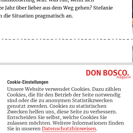
ze Jahr über lieber aus dem Weg gehen? Stefanie
 die Situation pragmatisch an.
Kind oft krank. Bei ihrer Tochter ist das ähnlich.
ger außer Gefecht. Dann heißt es, Termine
Cookie-Einstellungen
eduldig sein. Und auf den Alltag hoffen.
Unsere Website verwendet Cookies. Dazu zählen
Cookies, die für den Betrieb der Seite notwendig
sind oder die zu anonymen Statistikzwecken
genutzt zwerden. Cookies zu statistischen
Zwecken helfen uns, diese Seite zu verbessern.
Entscheiden Sie selbst, welche Cookies Sie
zulassen möchten. Weitere Informationen finden
agd oder Mega-Party?
Sie in unseren
Datenschutzhinweisen
.