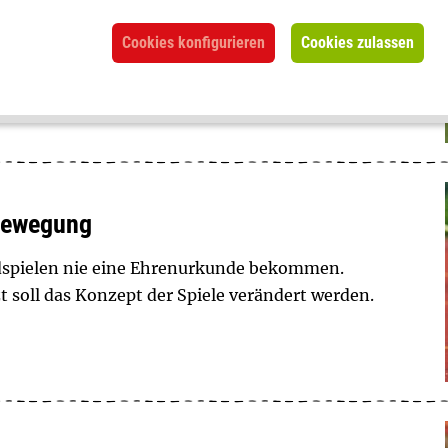
stage ihrer Tochter üblicherweise eher einfach.
Cookies konfigurieren
Cookies zulassen
Stefanie Kortmann fragt sich: Große Party,
ärt, worauf es ihr bei den Feiern ankommt.
Bewegung
dspielen nie eine Ehrenurkunde bekommen.
zt soll das Konzept der Spiele verändert werden.