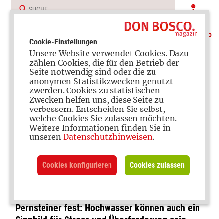
Cookie-Einstellungen
Unsere Website verwendet Cookies. Dazu
zählen Cookies, die für den Betrieb der
Seite notwendig sind oder die zu
anonymen Statistikzwecken genutzt
zwerden. Cookies zu statistischen
Zwecken helfen uns, diese Seite zu
verbessern. Entscheiden Sie selbst,
Raum geben
welche Cookies Sie zulassen möchten.
Weitere Informationen finden Sie in
Pufferzonen gegen
unseren
Datenschutzhinweisen
.
Hochwasser des Alltags
Cookies konfigurieren
Cookies zulassen
Angesichts der aktuellen Überschwemmungen
und des Umgangs damit stellt Hannes
Pernsteiner fest: Hochwasser können auch ein