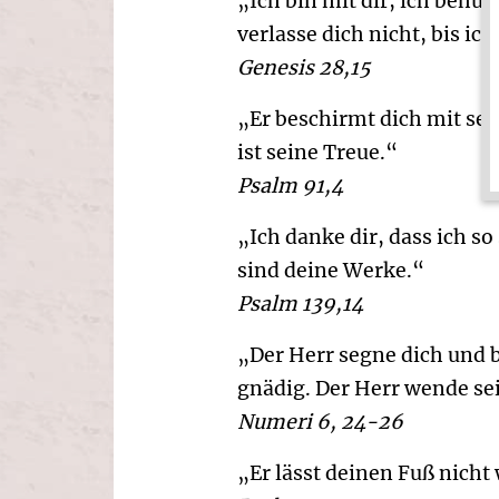
„Ich bin mit dir, ich behü
verlasse dich nicht, bis ic
Genesis 28,15
„Er beschirmt dich mit sei
ist seine Treue.“
Psalm 91,4
„Ich danke dir, dass ich s
sind deine Werke.“
Psalm 139,14
„Der Herr segne dich und b
gnädig. Der Herr wende sei
Numeri 6, 24-26
„Er lässt deinen Fuß nicht