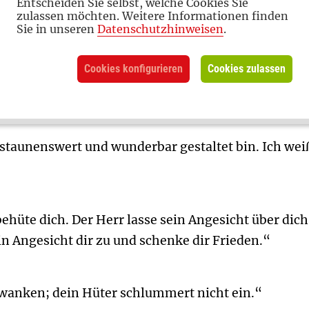
te dich, wohin du auch gehst, und bringe dich zurück
Entscheiden Sie selbst, welche Cookies Sie
zulassen möchten. Weitere Informationen finden
h vollbringe, was ich dir versprochen habe.“
Sie in unseren
Datenschutzhinweisen
.
Cookies konfigurieren
Cookies zulassen
nen Flügeln, unter seinen Schwingen findest du Zuf
o staunenswert und wunderbar gestaltet bin. Ich we
ehüte dich. Der Herr lasse sein Angesicht über dich
n Angesicht dir zu und schenke dir Frieden.“
 wanken; dein Hüter schlummert nicht ein.“