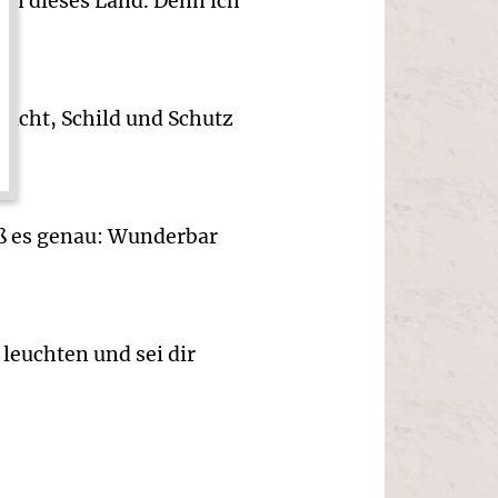
 in dieses Land. Denn ich
lucht, Schild und Schutz
iß es genau: Wunderbar
 leuchten und sei dir