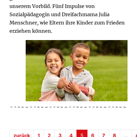
unserem Vorbild. Fünf Impulse von
Sozialpädagogin und Dreifachmama Julia
Menschner, wie Eltern ihre Kinder zum Frieden
erziehen können.
(current)
zurück
1
2
3
4
5
6
7
8
…