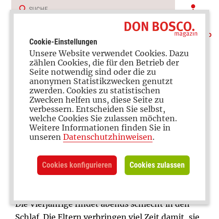
Cookie-Einstellungen
Unsere Website verwendet Cookies. Dazu
zählen Cookies, die für den Betrieb der
Seite notwendig sind oder die zu
anonymen Statistikzwecken genutzt
zwerden. Cookies zu statistischen
Familienleben
Zwecken helfen uns, diese Seite zu
verbessern. Entscheiden Sie selbst,
welche Cookies Sie zulassen möchten.
Weitere Informationen finden Sie in
unseren
Datenschutzhinweisen
.
Strukturierter Tagesablauf
Diese Routinen und Rituale helfen
Cookies konfigurieren
Cookies zulassen
beim Einschlafen
Die Vierjährige findet abends schlecht in den
Schlaf. Die Eltern verbringen viel Zeit damit, sie