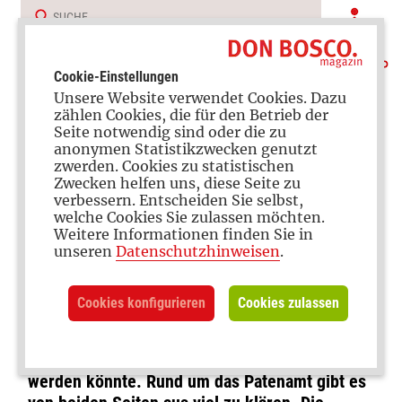
Cookie-Einstellungen
Unsere Website verwendet Cookies. Dazu
zählen Cookies, die für den Betrieb der
Seite notwendig sind oder die zu
anonymen Statistikzwecken genutzt
zwerden. Cookies zu statistischen
Zwecken helfen uns, diese Seite zu
verbessern. Entscheiden Sie selbst,
Wichtiges Amt
welche Cookies Sie zulassen möchten.
Weitere Informationen finden Sie in
Taufpatin oder Taufpate
unseren
Datenschutzhinweisen
.
werden leicht gemacht
Cookies konfigurieren
Cookies zulassen
Schon bevor der Tauftermin steht, überlegen
sich Eltern, wer Patin oder Pate ihres Kindes
werden könnte. Rund um das Patenamt gibt es