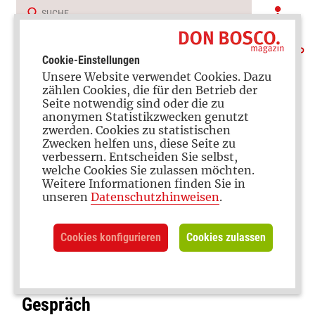
Cookie-Einstellungen
Unsere Website verwendet Cookies. Dazu
zählen Cookies, die für den Betrieb der
Seite notwendig sind oder die zu
anonymen Statistikzwecken genutzt
zwerden. Cookies zu statistischen
Familienleben
Zwecken helfen uns, diese Seite zu
verbessern. Entscheiden Sie selbst,
welche Cookies Sie zulassen möchten.
Weitere Informationen finden Sie in
unseren
Datenschutzhinweisen
.
KiKA-Reporterin
„Ich möchte unbedingt noch etwas
Cookies konfigurieren
Cookies zulassen
mit Grizzlys machen“ – Annika Preil
von „Anna und die Haustiere“ im
Gespräch