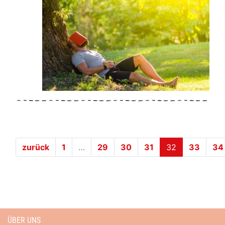
(current)
zurück
1
…
29
30
31
32
33
34
ÜBER UNS