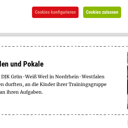
g, einige dumm und andere lebensgefährlich.
Cookies konfigurieren
Cookies zulassen
ese Art der Selbstdarstellung sind und was Eltern
len und Pokale
ns DJK Grün-Weiß Werl in Nordrhein-Westfalen
ben durften, an die Kinder ihrer Trainingsgruppe
 an ihren Aufgaben.