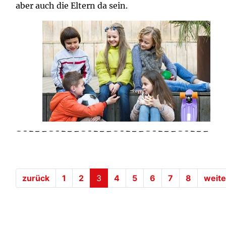
aber auch die Eltern da sein.
(current)
zurück
1
2
3
4
5
6
7
8
weite