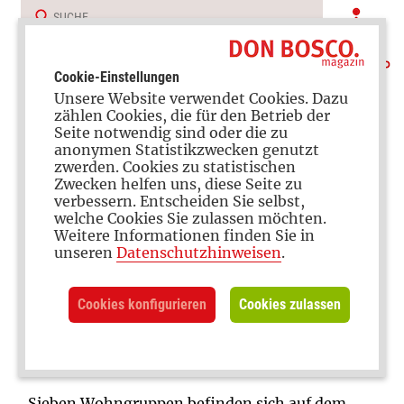
Cookie-Einstellungen
Unsere Website verwendet Cookies. Dazu
zählen Cookies, die für den Betrieb der
Seite notwendig sind oder die zu
anonymen Statistikzwecken genutzt
zwerden. Cookies zu statistischen
Deutschland/Österreich
Zwecken helfen uns, diese Seite zu
verbessern. Entscheiden Sie selbst,
welche Cookies Sie zulassen möchten.
Weitere Informationen finden Sie in
unseren
Datenschutzhinweisen
.
Intensivpädagogik
Offener Schutzraum: So viel
Cookies konfigurieren
Cookies zulassen
Geschlossenheit wie nötig, so viel
Freiheit wie möglich
Sieben Wohngruppen befinden sich auf dem