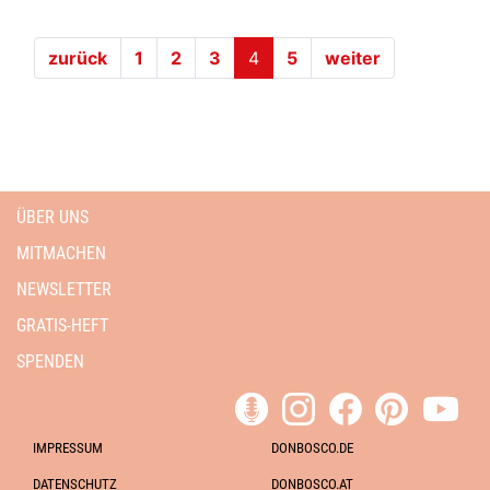
(current)
zurück
1
2
3
4
5
weiter
ÜBER UNS
MITMACHEN
NEWSLETTER
GRATIS-HEFT
SPENDEN
IMPRESSUM
DONBOSCO.DE
DATENSCHUTZ
DONBOSCO.AT