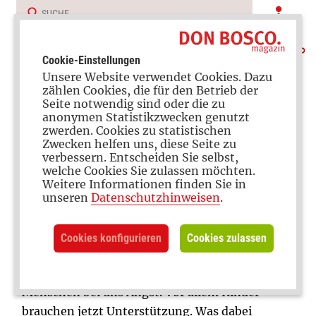
Cookie-Einstellungen
Unsere Website verwendet Cookies. Dazu
zählen Cookies, die für den Betrieb der
Seite notwendig sind oder die zu
anonymen Statistikzwecken genutzt
zwerden. Cookies zu statistischen
Erzieher-Kolumne
Zwecken helfen uns, diese Seite zu
verbessern. Entscheiden Sie selbst,
welche Cookies Sie zulassen möchten.
Weitere Informationen finden Sie in
unseren
Datenschutzhinweisen
.
Dasein
Mit Kindern über den Krieg reden
Cookies konfigurieren
Cookies zulassen
Der Krieg in der Ukraine macht auch vielen
Menschen bei uns Angst. Vor allem Kinder
brauchen jetzt Unterstützung. Was dabei